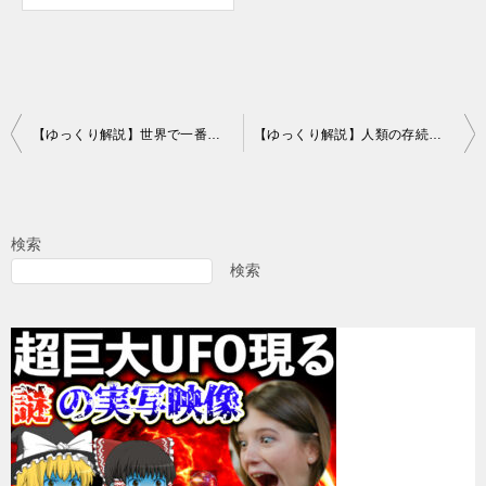
投
【ゆっくり解説】世界で一番謎に満ちた本「ヴォイニッチ手稿」の全貌213ショットをすべて公開！果たして人類がこれを解読できる日は来るのか？
【ゆっくり解説】人類の存続を脅かす絶滅リスクNo.7～12！現在危険度爆上がり中！
稿
ナ
ビ
検索
ゲ
検索
ー
シ
ョ
ン