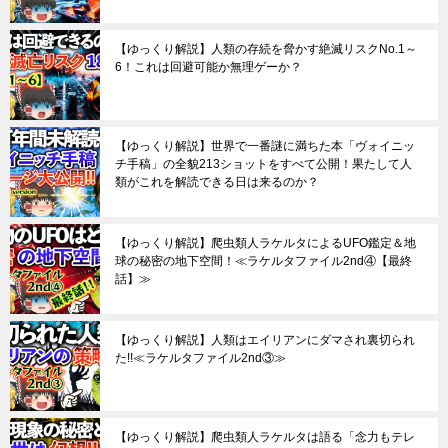
【ゆっくり解説】人類の存続を脅かす絶滅リスクNo.1～
6！これは回避可能か無理ゲーか？
【ゆっくり解説】世界で一番謎に満ちた本「ヴォイニッ
チ手稿」の全貌213ショットをすべて公開！果たして人
類がこれを解読できる日は来るのか？
【ゆっくり解説】爬虫類人ラケルタによるUFO鑑定＆地
球の秘密の地下空間！≪ラケルタファイル2nd④【最終
話】≫
【ゆっくり解説】人類はエイリアンにダマされ裏切られ
た!!≪ラケルタファイル2nd③≫
【ゆっくり解説】爬虫類人ラケルタは語る「念力もテレ