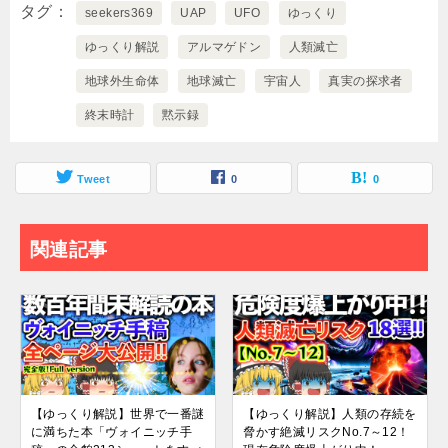
タグ
seekers369
UAP
UFO
ゆっくり
ゆっくり解説
アルマゲドン
人類滅亡
地球外生命体
地球滅亡
宇宙人
真実の探求者
終末時計
黙示録
Tweet
0
0
関連記事
【ゆっくり解説】世界で一番謎
【ゆっくり解説】人類の存続を
に満ちた本「ヴォイニッチ手
脅かす絶滅リスクNo.7～12！