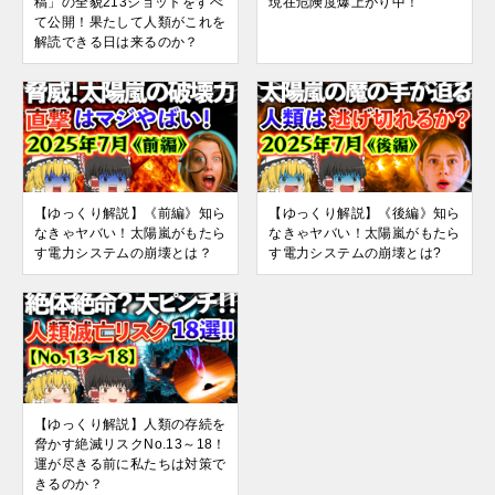
稿」の全貌213ショットをすべ
現在危険度爆上がり中！
て公開！果たして人類がこれを
解読できる日は来るのか？
【ゆっくり解説】《前編》知ら
【ゆっくり解説】《後編》知ら
なきゃヤバい！太陽嵐がもたら
なきゃヤバい！太陽嵐がもたら
す電力システムの崩壊とは？
す電力システムの崩壊とは?
【ゆっくり解説】人類の存続を
脅かす絶滅リスクNo.13～18！
運が尽きる前に私たちは対策で
きるのか？