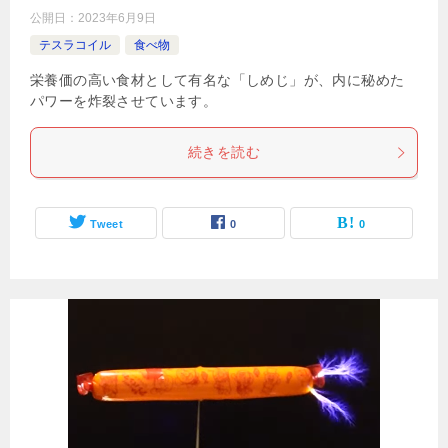
公開日：
2023年6月9日
テスラコイル
食べ物
栄養価の高い食材として有名な「しめじ」が、内に秘めた
パワーを炸裂させています。
続きを読む
Tweet
0
0