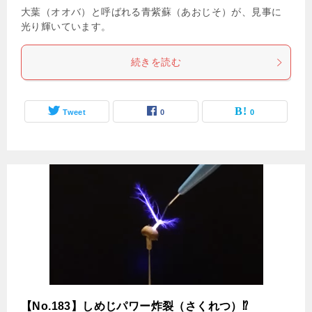
大葉（オオバ）と呼ばれる青紫蘇（あおじそ）が、見事に
光り輝いています。
続きを読む
Tweet
0
0
【No.183】しめじパワー炸裂（さくれつ）⁉