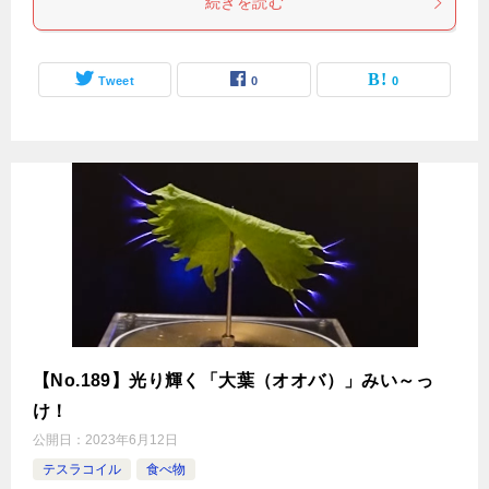
続きを読む
Tweet
0
0
【No.189】光り輝く「大葉（オオバ）」みい～っ
け！
公開日：
2023年6月12日
テスラコイル
食べ物