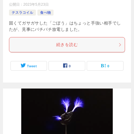
公開日：
2023年5月23日
テスラコイル
食べ物
固くてガサガサした「ごぼう」はちょっと手強い相手でし
たが、見事にバチバチ放電しました。
続きを読む
Tweet
0
0