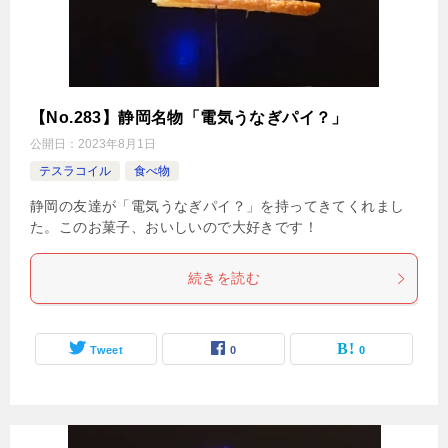
【No.283】静岡名物「電気うなぎパイ？」
公開日：
2023年8月1日
テスラコイル
食べ物
静岡の友達が「電気うなぎパイ？」を持ってきてくれまし
た。このお菓子、おいしいので大好きです！
続きを読む
Tweet
0
0