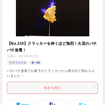
【No.219】クラッカーを砕くほど強烈！火花のバチ
バチ放電！
公開日：
2023年6月27日
テスラコイル
食べ物
バチバチ放電でお菓子のクラッカーから煙が出て割れちゃ
いました！
続きを読む
Tweet
0
0