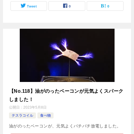
Tweet
0
0
【No.118】油がのったベーコンが元気よくスパーク
しました！
公開日：
2023年5月8日
テスラコイル
食べ物
油がのったベーコンが、元気よくバチバチ放電しました。