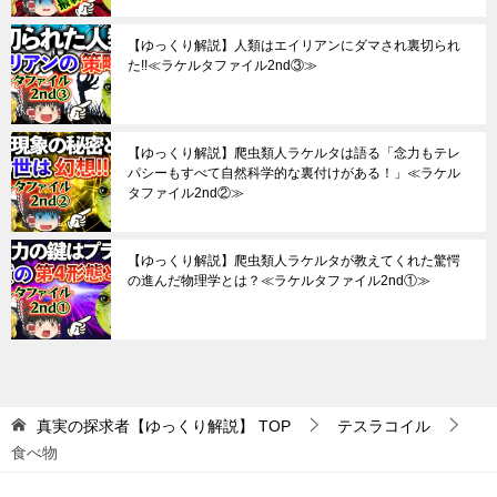
【ゆっくり解説】人類はエイリアンにダマされ裏切られ
た!!≪ラケルタファイル2nd③≫
【ゆっくり解説】爬虫類人ラケルタは語る「念力もテレ
パシーもすべて自然科学的な裏付けがある！」≪ラケル
タファイル2nd②≫
【ゆっくり解説】爬虫類人ラケルタが教えてくれた驚愕
の進んだ物理学とは？≪ラケルタファイル2nd①≫
真実の探求者【ゆっくり解説】
TOP
テスラコイル
食べ物