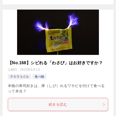
【No.168】シビれる「わさび」はお好きですか？
公開日：
2023年6月1日
テスラコイル
食べ物
本物の寿司好きは、痺（しび）れるワサビを付けて食べる
って本当？
続きを読む