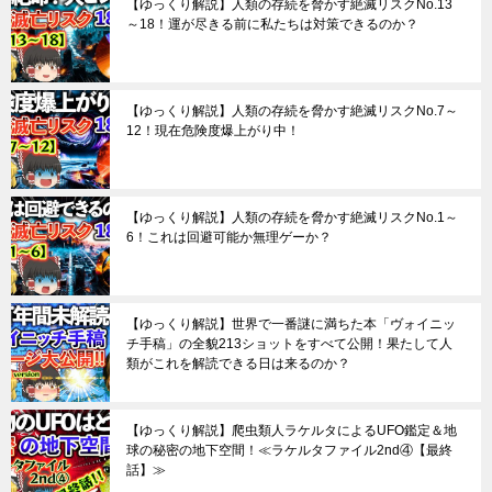
【ゆっくり解説】人類の存続を脅かす絶滅リスクNo.13
～18！運が尽きる前に私たちは対策できるのか？
【ゆっくり解説】人類の存続を脅かす絶滅リスクNo.7～
12！現在危険度爆上がり中！
【ゆっくり解説】人類の存続を脅かす絶滅リスクNo.1～
6！これは回避可能か無理ゲーか？
【ゆっくり解説】世界で一番謎に満ちた本「ヴォイニッ
チ手稿」の全貌213ショットをすべて公開！果たして人
類がこれを解読できる日は来るのか？
【ゆっくり解説】爬虫類人ラケルタによるUFO鑑定＆地
球の秘密の地下空間！≪ラケルタファイル2nd④【最終
話】≫