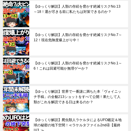
【ゆっくり解説】人類の存続を脅かす絶滅リスクNo.13
～18！運が尽きる前に私たちは対策できるのか？
【ゆっくり解説】人類の存続を脅かす絶滅リスクNo.7～
12！現在危険度爆上がり中！
【ゆっくり解説】人類の存続を脅かす絶滅リスクNo.1～
6！これは回避可能か無理ゲーか？
【ゆっくり解説】世界で一番謎に満ちた本「ヴォイニッ
チ手稿」の全貌213ショットをすべて公開！果たして人
類がこれを解読できる日は来るのか？
【ゆっくり解説】爬虫類人ラケルタによるUFO鑑定＆地
球の秘密の地下空間！≪ラケルタファイル2nd④【最終
話】≫