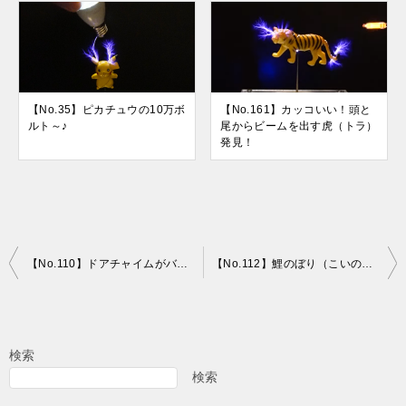
【No.35】ピカチュウの10万ボ
【No.161】カッコいい！頭と
ルト～♪
尾からビームを出す虎（トラ）
発見！
投
【No.110】ドアチャイムがバチバチ激しく光りました！
【No.112】鯉のぼり（こいのぼり）の「鯉（こい）」から火花が出ました！
稿
ナ
ビ
検索
ゲ
検索
ー