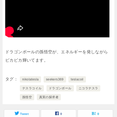
ドラゴンボールの孫悟空が、エネルギーを発しながら
ビカビカ輝いてます。
タグ
nikolatesla
seekers369
teslacoil
テスラコイル
ドラゴンボール
ニコラテスラ
孫悟空
真実の探求者
Tweet
0
0