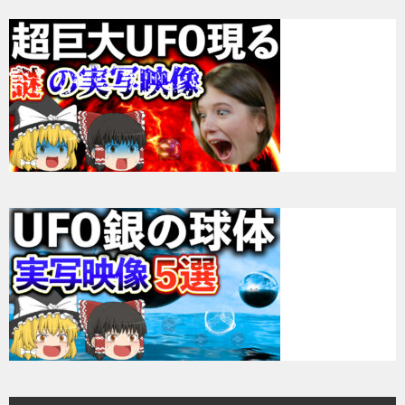
シ
ョ
ン