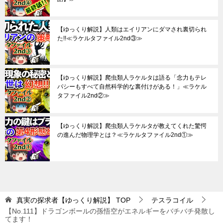
【ゆっくり解説】人類はエイリアンにダマされ裏切られ
た!!≪ラケルタファイル2nd③≫
【ゆっくり解説】爬虫類人ラケルタは語る「念力もテレ
パシーもすべて自然科学的な裏付けがある！」≪ラケル
タファイル2nd②≫
【ゆっくり解説】爬虫類人ラケルタが教えてくれた驚愕
の進んだ物理学とは？≪ラケルタファイル2nd①≫
真実の探求者【ゆっくり解説】
TOP
テスラコイル
【No.111】ドラゴンボールの孫悟空がエネルギーをバチバチ発散し
てます！