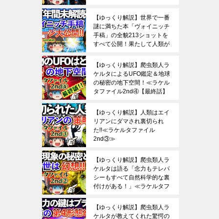
【ゆっくり解説】世界で一番
謎に満ちた本「ヴォイニッチ
手稿」の全貌213ショットを
すべて公開！果たして人類が
これを解読できる日は来るの
か？
【ゆっくり解説】爬虫類人ラ
ケルタによるUFO鑑定＆地球
の秘密の地下空間！≪ラケル
タファイル2nd④【最終話】
≫
【ゆっくり解説】人類はエイ
リアンにダマされ裏切られ
た!!≪ラケルタファイル
2nd③≫
【ゆっくり解説】爬虫類人ラ
ケルタは語る「念力もテレパ
シーもすべて自然科学的な裏
付けがある！」≪ラケルタフ
ァイル2nd②≫
【ゆっくり解説】爬虫類人ラ
ケルタが教えてくれた驚愕の