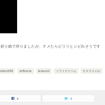
を折り紙で作りましたが、ナメたらビリリとシビれそうです
eekers369
softserve
teslacoil
ソフトクリーム
テスラコイル
0
0