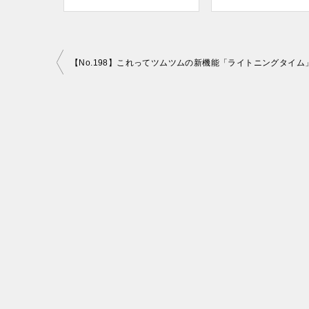
投
【No.198】これってツムツムの新機能「ライトニングタイム
稿
ナ
ビ
ゲ
ー
シ
ョ
ン