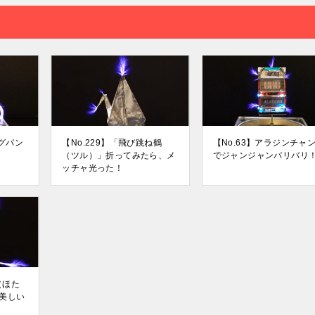
ングパン
【No.229】「飛び跳ね鶴
【No.63】アラジンチャ
（ツル）」折ってみたら、メ
でジャンジャンバリバリ
ッチャ光った！
（ほた
美しい