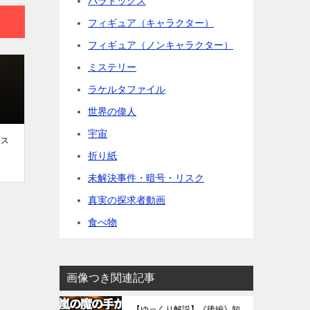
パラドックス
フィギュア（キャラクター）
フィギュア（ノンキャラクター）
ミステリー
ラケルタファイル
世界の偉人
宇宙
ンス
！
折り紙
未解決事件・暗号・リスク
真実の探求者動画
食べ物
画像つき関連記事
【ゆっくり解説】《後編》知