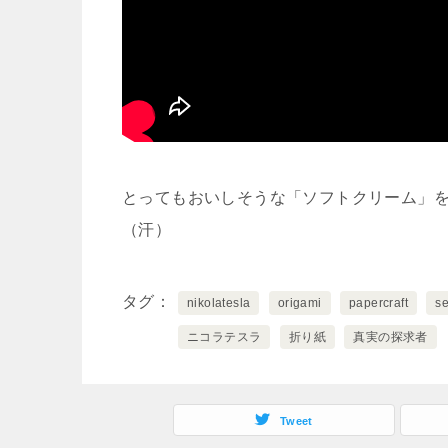
とってもおいしそうな「ソフトクリーム」
（汗）
タグ
nikolatesla
origami
papercraft
s
ニコラテスラ
折り紙
真実の探求者
Tweet