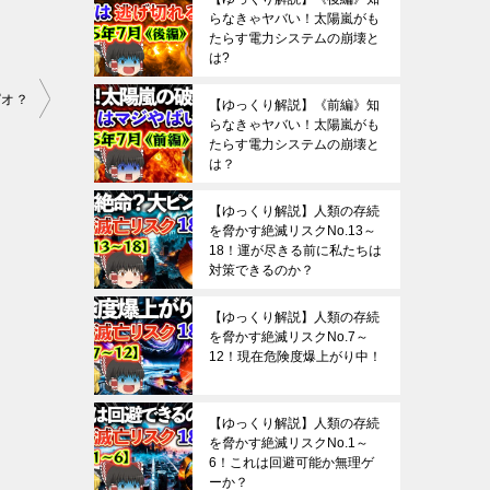
らなきゃヤバい！太陽嵐がも
たらす電力システムの崩壊と
は?
ピオ？
【ゆっくり解説】《前編》知
らなきゃヤバい！太陽嵐がも
たらす電力システムの崩壊と
は？
【ゆっくり解説】人類の存続
を脅かす絶滅リスクNo.13～
18！運が尽きる前に私たちは
対策できるのか？
【ゆっくり解説】人類の存続
を脅かす絶滅リスクNo.7～
12！現在危険度爆上がり中！
【ゆっくり解説】人類の存続
を脅かす絶滅リスクNo.1～
6！これは回避可能か無理ゲ
ーか？