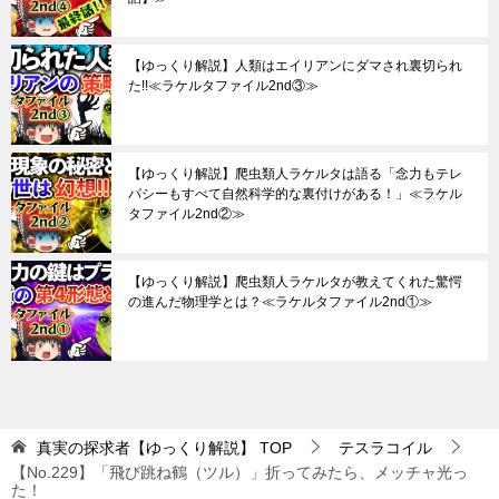
【ゆっくり解説】人類はエイリアンにダマされ裏切られ
た!!≪ラケルタファイル2nd③≫
【ゆっくり解説】爬虫類人ラケルタは語る「念力もテレ
パシーもすべて自然科学的な裏付けがある！」≪ラケル
タファイル2nd②≫
【ゆっくり解説】爬虫類人ラケルタが教えてくれた驚愕
の進んだ物理学とは？≪ラケルタファイル2nd①≫
真実の探求者【ゆっくり解説】
TOP
テスラコイル
【No.229】「飛び跳ね鶴（ツル）」折ってみたら、メッチャ光っ
た！