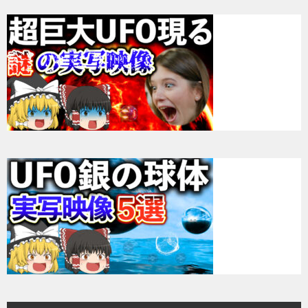
シ
ョ
ン