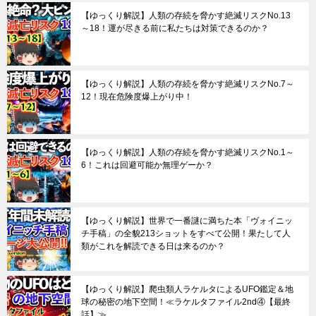
【ゆっくり解説】人類の存続を脅かす絶滅リスクNo.13
～18！運が尽きる前に私たちは対策できるのか？
【ゆっくり解説】人類の存続を脅かす絶滅リスクNo.7～
12！現在危険度爆上がり中！
【ゆっくり解説】人類の存続を脅かす絶滅リスクNo.1～
6！これは回避可能か無理ゲーか？
【ゆっくり解説】世界で一番謎に満ちた本「ヴォイニッ
チ手稿」の全貌213ショットをすべて公開！果たして人
類がこれを解読できる日は来るのか？
【ゆっくり解説】爬虫類人ラケルタによるUFO鑑定＆地
球の秘密の地下空間！≪ラケルタファイル2nd④【最終
話】≫