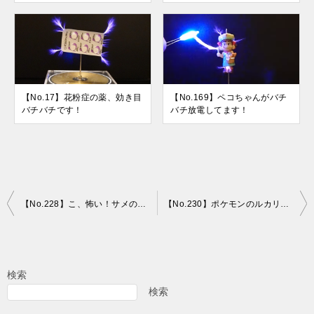
【No.17】花粉症の薬、効き目
【No.169】ペコちゃんがバチ
バチバチです！
バチ放電してます！
投
【No.228】こ、怖い！サメの王者エレクトリックシャーク⁉
【No.230】ポケモンのルカリオがバチバチ放電してます！
稿
ナ
ビ
検索
ゲ
検索
ー