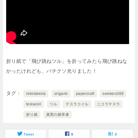
折り紙で「飛び跳ねツル」を折ってみたら飛び跳ねな
かったけれども、バチクソ光りました！
タグ
nikolatesla
origami
papercraft
seekers369
teslacoil
ツル
テスラコイル
ニコラテスラ
折り紙
真実の探求者
Tweet
0
0