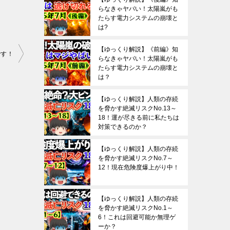
らなきゃヤバい！太陽嵐がも
たらす電力システムの崩壊と
は?
【ゆっくり解説】《前編》知
です！
らなきゃヤバい！太陽嵐がも
たらす電力システムの崩壊と
は？
【ゆっくり解説】人類の存続
を脅かす絶滅リスクNo.13～
18！運が尽きる前に私たちは
対策できるのか？
【ゆっくり解説】人類の存続
を脅かす絶滅リスクNo.7～
12！現在危険度爆上がり中！
【ゆっくり解説】人類の存続
を脅かす絶滅リスクNo.1～
6！これは回避可能か無理ゲ
ーか？