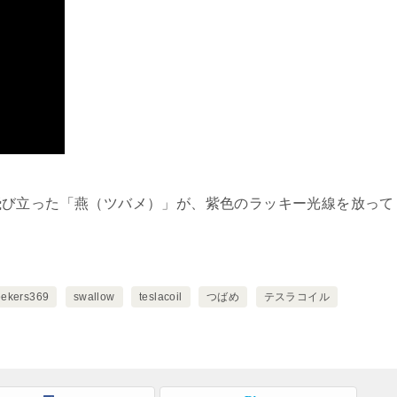
飛び立った「燕（ツバメ）」が、紫色のラッキー光線を放って
eekers369
swallow
teslacoil
つばめ
テスラコイル