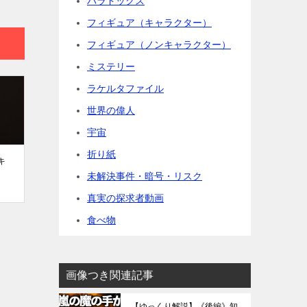
パラドックス
フィギュア（キャラクター）
フィギュア（ノンキャラクター）
ミステリー
ラケルタファイル
世界の偉人
宇宙
折り紙
キ
未解決事件・暗号・リスク
真実の探求者動画
食べ物
画像つき関連記事
【ゆっくり解説】《後編》知