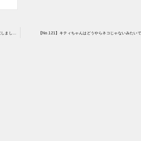
【No.119】サイボーグ003「フランソワーズ」がバチバチ放電しました！
【No.121】キティちゃんはどうやらネコじゃないみたい