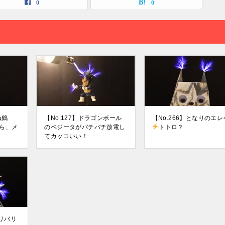
0
0
ね鶴
【No.127】ドラゴンボール
【No.266】となりのエレ
ら、メ
のベジータがバチバチ放電し
トトロ？
てカッコいい！
バリバリ