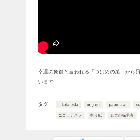
幸運の象徴と言われる「つばめの巣」から
います。
タグ
nikolatesla
origami
papercraft
s
ニコラテスラ
折り紙
真実の探求者