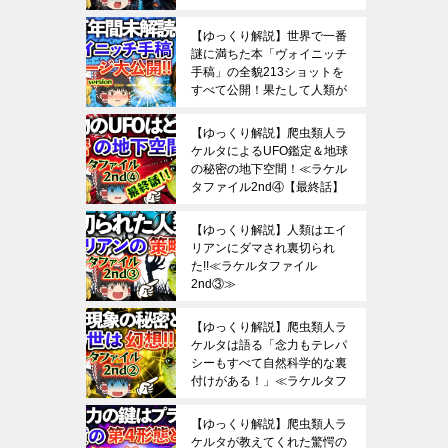
【ゆっくり解説】世界で一番
謎に満ちた本「ヴォイニッチ
手稿」の全貌213ショットを
すべて公開！果たして人類が
これを解読できる日は来るの
か？
【ゆっくり解説】爬虫類人ラ
ケルタによるUFO鑑定＆地球
の秘密の地下空間！≪ラケル
タファイル2nd④【最終話】
≫
【ゆっくり解説】人類はエイ
リアンにダマされ裏切られ
た!!≪ラケルタファイル
2nd③≫
【ゆっくり解説】爬虫類人ラ
ケルタは語る「念力もテレパ
シーもすべて自然科学的な裏
付けがある！」≪ラケルタフ
ァイル2nd②≫
【ゆっくり解説】爬虫類人ラ
ケルタが教えてくれた驚愕の