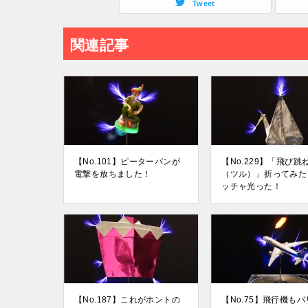
Tweet
関連記事
【No.101】ピーターパンが
【No.229】「飛び跳
電撃を放ちました！
（ツル）」折ってみた
ッチャ光った！
【No.187】これがホントの
【No.75】飛行機も