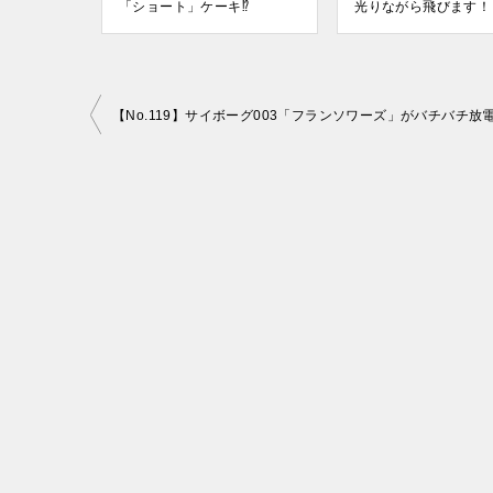
「ショート」ケーキ⁉
光りながら飛びます！
投
稿
ナ
ビ
ゲ
ー
シ
ョ
ン