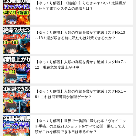
【ゆっくり解説】《前編》知らなきゃヤバい！太陽嵐が
もたらす電力システムの崩壊とは？
【ゆっくり解説】人類の存続を脅かす絶滅リスクNo.13
～18！運が尽きる前に私たちは対策できるのか？
【ゆっくり解説】人類の存続を脅かす絶滅リスクNo.7～
12！現在危険度爆上がり中！
【ゆっくり解説】人類の存続を脅かす絶滅リスクNo.1～
6！これは回避可能か無理ゲーか？
【ゆっくり解説】世界で一番謎に満ちた本「ヴォイニッ
チ手稿」の全貌213ショットをすべて公開！果たして人
類がこれを解読できる日は来るのか？