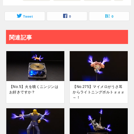
Tweet
0
0
関連記事
【No.5】火を噴くニンジンは
【No.275】マイメロがうさ耳
お好きですか？
からライトニングボルトォォォ
～！