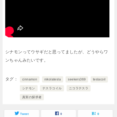
シナモンってウサギだと思ってましたが、どうやらワ
ンちゃんみたいです。
タグ
cinnamon
nikolatesla
seekers369
teslacoil
シナモン
テスラコイル
ニコラテスラ
真実の探求者
Tweet
0
0