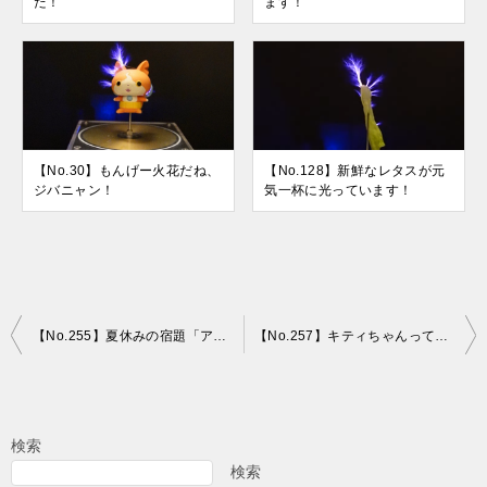
た！
ます！
【No.30】もんげー火花だね、
【No.128】新鮮なレタスが元
ジバニャン！
気一杯に光っています！
投
【No.255】夏休みの宿題「アサガオの観察」、う～ん、よく光ってる！
【No.257】キティちゃんってロンドン出身みたいです！
稿
ナ
ビ
検索
ゲ
検索