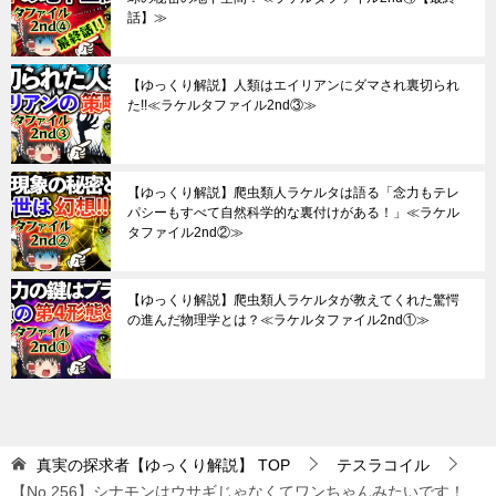
話】≫
【ゆっくり解説】人類はエイリアンにダマされ裏切られ
た!!≪ラケルタファイル2nd③≫
【ゆっくり解説】爬虫類人ラケルタは語る「念力もテレ
パシーもすべて自然科学的な裏付けがある！」≪ラケル
タファイル2nd②≫
【ゆっくり解説】爬虫類人ラケルタが教えてくれた驚愕
の進んだ物理学とは？≪ラケルタファイル2nd①≫
真実の探求者【ゆっくり解説】
TOP
テスラコイル
【No.256】シナモンはウサギじゃなくてワンちゃんみたいです！