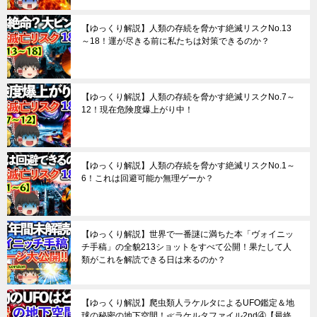
【ゆっくり解説】人類の存続を脅かす絶滅リスクNo.13
～18！運が尽きる前に私たちは対策できるのか？
【ゆっくり解説】人類の存続を脅かす絶滅リスクNo.7～
12！現在危険度爆上がり中！
【ゆっくり解説】人類の存続を脅かす絶滅リスクNo.1～
6！これは回避可能か無理ゲーか？
【ゆっくり解説】世界で一番謎に満ちた本「ヴォイニッ
チ手稿」の全貌213ショットをすべて公開！果たして人
類がこれを解読できる日は来るのか？
【ゆっくり解説】爬虫類人ラケルタによるUFO鑑定＆地
球の秘密の地下空間！≪ラケルタファイル2nd④【最終