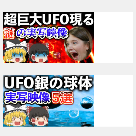
ー
シ
ョ
ン